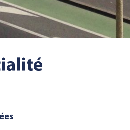
ialité
tées