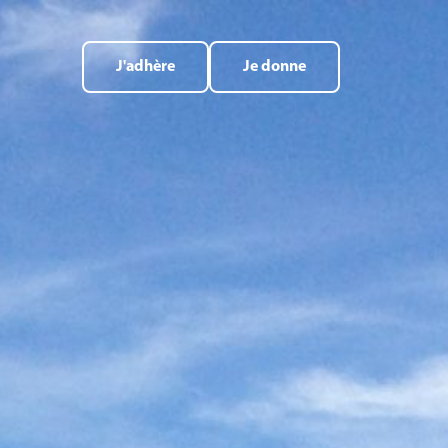
J'adhère
Je donne